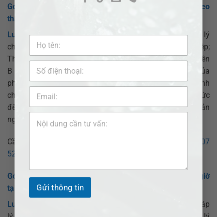
Gói Luật sư giỏi về Tranh chấp Hợp đồng làm việc theo
tháng tư vấn pháp luật bằng văn bản:
Luật sư ADB SAIGON
Tư vấn, thực hiện dịch vụ pháp lý
cho các vấn đề pháp lý trong hoạt động của Doanh nghiệp;
Thẩm tra pháp lý các hợp đồng, tài liệu giao dịch giữa bên
B với bên thứ ba đảm bảo không vi phạm điều cấm của
pháp luật, dự liệu các vấn đề thường xảy ra bất đồng tranh
chấp; Đại diện và tham gia các cuộc họp do Bên B tổ chức
để đàm phán và giải quyết các vụ việc ở mức độ đơn giản
ngoài tố tụng.
Cần Luật sư hỗ trợ vấn đề trên liên hệ:
Số điện thoại:
0907
520 537
(Ls Thái);
0377 377 877
(Hotline)
Gói Luật sư giỏi về Tranh chấp Hợp đồng làm việc theo giờ
Gửi thông tin
tại Doanh nghiệp:
Luật sư ADB SAIGON
Tư vấn, hướng dẫn các vấn đề pháp
lý trong hoạt động của Doanh nghiệp; Thẩm tra pháp lý