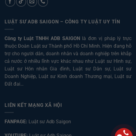
LUẬT SƯ ADB SAIGON – CÔNG TY LUẬT UY TÍN
Công ty Luật TNHH ADB SAIGON
là đơn vị pháp lý trực
thuộc Đoàn Luật sư Thành phố Hồ Chí Minh. Hiện đang hỗ
trợ cho người dân, doanh nhân và doanh nghiệp trên khắp
cả nước ở nhiều lĩnh vực khác nhau như
Luật sư Hình sự
,
Luật sư Hôn nhân Gia đình
,
Luật sư Dân sự
,
Luật sư
Doanh Nghiệp
,
Luật sư Kinh doanh Thương mại
,
Luật sư
Đất đai
…
LIÊN KẾT MẠNG XÃ HỘI
FANPAGE:
Luật sư Adb Saigon
YOUTUBE:
Luật sư Adb Saigon