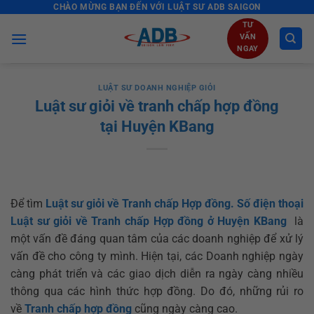
CHÀO MỪNG BẠN ĐẾN VỚI LUẬT SƯ ADB SAIGON
Skip
to
TƯ
VẤN
content
NGAY
LUẬT SƯ DOANH NGHIỆP GIỎI
Luật sư giỏi về tranh chấp hợp đồng
tại Huyện KBang
Để tìm
Luật sư giỏi về Tranh chấp Hợp đồng. Số điện thoại
Luật sư giỏi về Tranh chấp Hợp đồng ở Huyện KBang
là
một vấn đề đáng quan tâm của các doanh nghiệp để xử lý
vấn đề cho công ty mình. Hiện tại, các Doanh nghiệp ngày
càng phát triển và các giao dịch diễn ra ngày càng nhiều
thông qua các hình thức hợp đồng. Do đó, những rủi ro
về
Tranh chấp hợp đồng
cũng ngày càng cao.