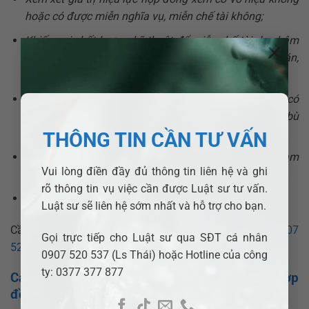
hoặc có được miễn nghĩa vụ, miễn chế tài không;
Khiếu nại chất lượng, kỹ thuật để miễn chế tài do chậm
×
thanh toán: bồi thường thiệt hại, lãi do chậm thanh toán,
phạt;
Xây dựng phương án đàm phán để giảm nhiều nhất có
thể chế tài do vi phạm nghĩa vụ; nghĩa vụ đối ứng để bù
trừ;
THÔNG TIN CẦN TƯ VẤN
Đại diện cho bên vi phạm hợp đồng thương lượng, đàm
Vui lòng điền đầy đủ thông tin liên hệ và ghi
phán nhằm giải quyết tranh chấp;
rõ thông tin vụ việc cần được Luật sư tư vấn.
Đại diện tham gia tố tụng tại tòa án hoặc trọng tài;
Luật sư sẽ liên hệ sớm nhất và hỗ trợ cho bạn.
Cần Luật sư hỗ trợ vấn đề trên liên hệ:
Số điện thoại:
0907
Gọi trực tiếp cho Luật sư qua SĐT cá nhân
520 537
(Ls Thái);
0377 377 877
(Hotline)
0907 520 537 (Ls Thái) hoặc Hotline của công
ty: 0377 377 877
Các gói Dịch vụ Luật sư giỏi về tranh chấp Hợp
đồng