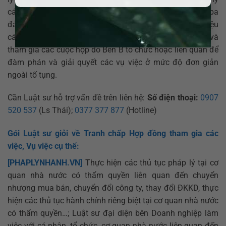
các hợp đồng, tài liệu giao dịch giữa bên B với bên thứ ba
đảm bảo không vi phạm điều cấm của pháp luật, dự liệu
các vấn đề thường xảy ra bất đồng tranh chấp; Đại diện và
tham gia các cuộc họp do Bên B tổ chức hoặc liên quan để
đàm phán và giải quyết các vụ việc ở mức độ đơn giản
ngoài tố tụng.
Cần Luật sư hỗ trợ vấn đề trên liên hệ:
Số điện thoại:
0907
520 537
(Ls Thái);
0377 377 877
(Hotline)
Gói Luật sư giỏi về Tranh chấp Hợp đồng tham gia các
việc, Vụ việc cụ thể:
[PHAPLYNHANH.VN]
Thực hiện các thủ tục pháp lý tại cơ
quan nhà nước có thẩm quyền liên quan đến chuyển
nhượng mua bán, chuyển đổi công ty, thay đổi ĐKKD, thực
hiện các thủ tục hành chính riêng biệt tại cơ quan nhà nước
có thẩm quyền…; Luật sư đại diện bên Doanh nghiệp làm
việc với cá nhân, tổ chức, cơ quan nhà nước liên quan đến