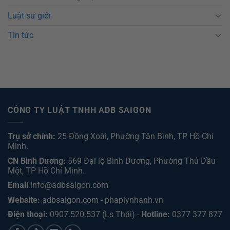
Luật sư giỏi
Tin tức
CÔNG TY LUẬT TNHH ADB SAIGON
Trụ sở chính:
25 Đồng Xoài, Phường Tân Bình, TP Hồ Chí
Minh.
CN Bình Dương:
569 Đại lộ Bình Dương, Phường Thủ Dầu
Một, TP Hồ Chí Minh
.
Email
:info@adbsaigon.com
Website:
adbsaigon.com
-
phaplynhanh.vn
Điện thoại:
0907.520.537
(Ls Thái) -
Hotline:
0377 377 877