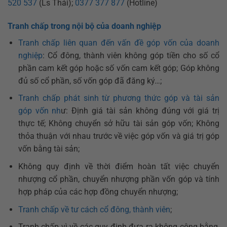
520 537
(Ls Thái);
0377 377 877
(Hotline)
Tranh chấp trong nội bộ của doanh nghiệp
Tranh chấp liên quan đến vấn đề góp vốn của doanh
nghiệp
: Cổ đông, thành viên không góp tiền cho số cổ
phần cam kết góp hoặc số vốn cam kết góp; Góp không
đủ số cổ phần, số vốn góp đã đăng ký…;
Tranh chấp phát sinh từ phương thức góp và tài sản
góp vốn nh
ư: Định giá tài sản không đúng với giá trị
thực tế; Không chuyển sở hữu tài sản góp vốn; Không
thỏa thuận với nhau trước về việc góp vốn và giá trị góp
vốn bằng tài sản;
Không quy định về thời điểm hoàn tất việc chuyển
nhượng cổ phần, chuyển nhượng phần vốn góp và tính
hợp pháp của các hợp đồng chuyển nhượng;
Tranh chấp về tư cách cổ đông, thành viên
;
Tranh chấp vì về các quy định đưa ra không công bằng,