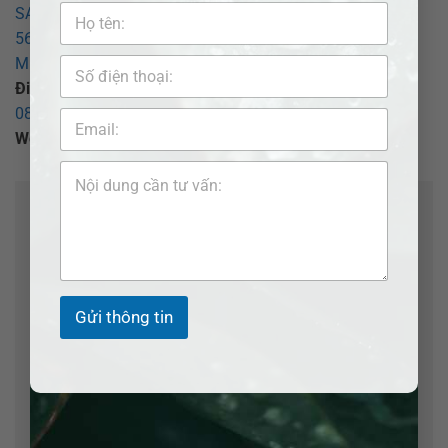
SAIGON – CHI NHÁNH BÌNH DƯƠNG
569 Đại lộ Bình Dương, phường Thủ Dầu Một, TP Hồ Chí
Minh
.
Điện thoại:
0377.377.877
–
0907.520.537
(Zalo)–
0855.017.017
(Hôn nhân) -
0907 520 537
(Tố tụng)
Website:
adbsaigon.com
;
Email:
info@adbsaigon.com
Để lại một bình luận
Email của bạn sẽ không được hiển thị công khai.
Các trường bắt buộc được đánh dấu
*
Bình luận
*
Gửi thông tin