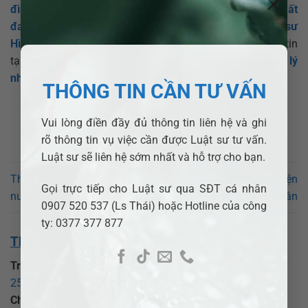
×
đình
,
Luật sư Dân sự
,
Luật sư Doanh Nghiệp
,
Luật sư Đất
đai
…….
.
tư vấn ly hôn nhanh
,
tư vấn luật thừa kế
,
luật sư
Hình sự giỏi
…..vui lòng liên hệ với chúng tôi qua thông tin
tại Website, Hotline:
0377.377.877
hoặc Fanpage:
Pháp lý
nhanh VN
THÔNG TIN CẦN TƯ VẤN
Vui lòng điền đầy đủ thông tin liên hệ và ghi
rõ thông tin vụ việc cần được Luật sư tư vấn.
Luật sư sẽ liên hệ sớm nhất và hỗ trợ cho bạn.
Thủ tục ly hôn có yếu tố
Cách viết đơn ly hôn ở Huyện
Gọi trực tiếp cho Luật sư qua SĐT cá nhân
nước ngoài tại huyện Đạ Tẻh
Phú Tân
0907 520 537 (Ls Thái) hoặc Hotline của công
ty: 0377 377 877
THÔNG TIN VỀ CHÚNG TÔI:
Trụ sở chính:
CÔNG TY LUẬT TNHH ADB SAIGON
25 Đồng Xoài, phường Tân Bình, TP Hồ Chí Minh
.
Chi nhánh Bình Dương:
CÔNG TY LUẬT TNHH ADB