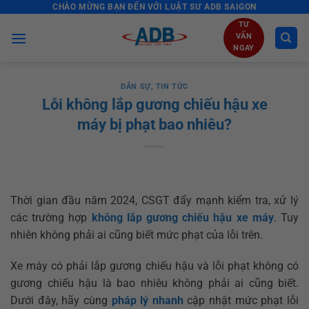
CHÀO MỪNG BẠN ĐẾN VỚI LUẬT SƯ ADB SAIGON
Skip
to
TƯ
VẤN
content
NGAY
DÂN SỰ
,
TIN TỨC
Lỗi không lắp gương chiếu hậu xe
máy bị phạt bao nhiêu?
Thời gian đầu năm 2024, CSGT đẩy mạnh kiểm tra, xử lý
các trường hợp
không lắp gương chiếu hậu xe máy
. Tuy
nhiên không phải ai cũng biết mức phạt của lỗi trên.
Xe máy có phải lắp gương chiếu hậu và lỗi phạt không có
gương chiếu hậu là bao nhiêu không phải ai cũng biết.
Dưới đây, hãy cùng
pháp lý nhanh
cập nhật mức phạt lỗi