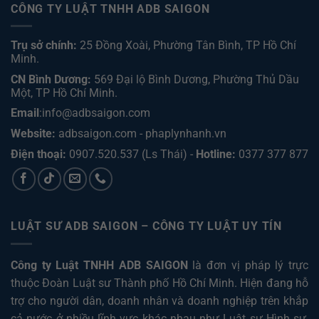
CÔNG TY LUẬT TNHH ADB SAIGON
Trụ sở chính:
25 Đồng Xoài, Phường Tân Bình, TP Hồ Chí
Minh.
CN Bình Dương:
569 Đại lộ Bình Dương, Phường Thủ Dầu
Một, TP Hồ Chí Minh
.
Email
:info@adbsaigon.com
Website:
adbsaigon.com
-
phaplynhanh.vn
Điện thoại:
0907.520.537
(Ls Thái) -
Hotline:
0377 377 877
LUẬT SƯ ADB SAIGON – CÔNG TY LUẬT UY TÍN
Công ty Luật TNHH ADB SAIGON
là đơn vị pháp lý trực
thuộc Đoàn Luật sư Thành phố Hồ Chí Minh. Hiện đang hỗ
trợ cho người dân, doanh nhân và doanh nghiệp trên khắp
cả nước ở nhiều lĩnh vực khác nhau như
Luật sư Hình sự
,