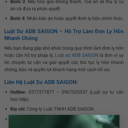
Bước 3
: Nếu hòa giải không thành, Tòa án sẽ thụ lý vụ
án và đưa ra phán quyết.
Bước 4
: Nhận bản án hoặc quyết định ly hôn chính thức.
Luật Sư ADB SAIGON – Hỗ Trợ Làm Đơn Ly Hôn
Nhanh Chóng
Nếu bạn đang gặp khó khăn trong quá trình làm đơn ly hôn
hoặc cần hỗ trợ pháp lý,
Luật sư ADB SAIGON
là đơn vị uy
tín chuyên tư vấn và giải quyết các thủ tục ly hôn nhanh
chóng, bảo vệ quyền lợi khách hàng một cách tối ưu.
Liên Hệ Luật Sư ADB SAIGON:
Hotline:
0377377877 – 0907520537 (Luật sư tư vấn
trực tiếp).
Địa chỉ:
Công ty Luật TNHH ADB SAIGON.
×
Google Map:
Nhấp vào đây để xem địa chỉ
.