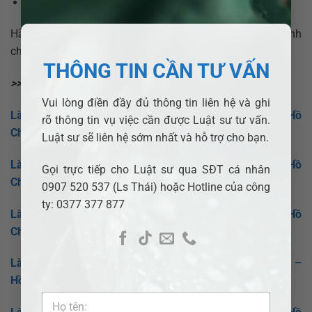
Email:
info@adbsaigon.com.
Hãy liên hệ ngay để được tư vấn miễn phí và hỗ trợ nhanh
chóng trong các vấn đề pháp lý của bạn!
THÔNG TIN CẦN TƯ VẤN
>>> Xem thêm:
Vui lòng điền đầy đủ thông tin liên hệ và ghi
Làm Đơn Ly Hôn Tại Tòa Án Nhân Dân Sơ Thẩm Số 7 – Hồ
rõ thông tin vụ việc cần được Luật sư tư vấn.
Chí Minh
Luật sư sẽ liên hệ sớm nhất và hỗ trợ cho bạn.
Làm Đơn Ly Hôn Tại Tòa Án Nhân Dân Sơ Thẩm Số 8 – Hồ
Gọi trực tiếp cho Luật sư qua SĐT cá nhân
Chí Minh
0907 520 537 (Ls Thái) hoặc Hotline của công
ty: 0377 377 877
Làm Đơn Ly Hôn Tại Tòa Án Nhân Dân Sơ Thẩm Số 9 – Hồ
Chí Minh
Làm Đơn Ly Hôn Tại Tòa Án Nhân Dân Sơ Thẩm Số 11 –
Hồ Chí Minh