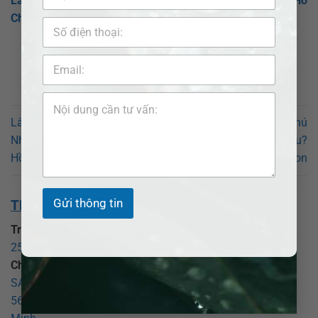
Làm Đơn Ly Hôn Tại Tòa Án Nhân Dân Sơ Thẩm Số 10- Hồ
Chí Minh
Làm Đơn Ly Hôn Tại Tòa Án
Địa chỉ trụ sở Phường Phú
Nhân Dân Sơ Thẩm Số 18 –
Thuận sau sáp nhập ở đâu?
Hồ Chí Minh
Luật sư giỏi Adb Saigon
Gửi thông tin
THÔNG TIN VỀ CHÚNG TÔI:
Trụ sở chính:
CÔNG TY LUẬT TNHH ADB SAIGON
25 Đồng Xoài, phường Tân Bình, TP Hồ Chí Minh
.
Chi nhánh Bình Dương:
CÔNG TY LUẬT TNHH ADB
SAIGON – CHI NHÁNH BÌNH DƯƠNG
569 Đại lộ Bình Dương, phường Thủ Dầu Một, TP Hồ Chí