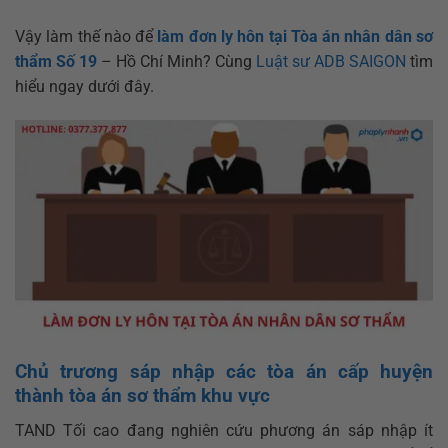
Vậy làm thế nào để
làm đơn ly hôn tại Tòa án nhân dân sơ
thẩm Số 19
– Hồ Chí Minh? Cùng
Luật sư ADB SAIGON
tìm
hiểu ngay dưới đây.
Chủ trương sáp nhập các tòa án cấp huyện
thành tòa án sơ thẩm khu vực
TAND Tối cao đang nghiên cứu phương án sáp nhập ít