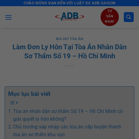
CHÀO MỪNG BẠN ĐẾN VỚI LUẬT SƯ ADB SAIGON
Skip
to
TƯ
VẤN
content
NGAY
ĐỊA CHỈ TÒA ÁN
Làm Đơn Ly Hôn Tại Tòa Án Nhân Dân
Sơ Thẩm Số 19 – Hồ Chí Minh
Mục lục bài viết
Tòa án nhân dân sơ thẩm Số 19 – Hồ Chí Minh có
giải quyết ly hôn không?
Chủ trương sáp nhập các tòa án cấp huyện thành
tòa án sơ thẩm khu vực