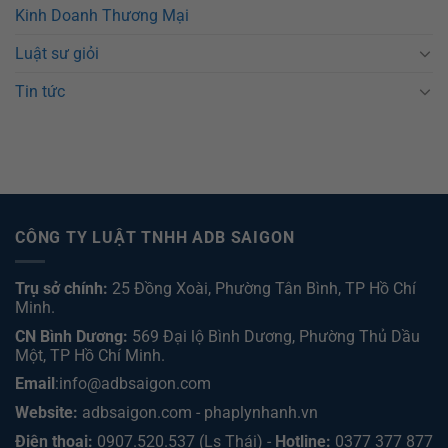
Kinh Doanh Thương Mại
Luật sư giỏi
Tin tức
CÔNG TY LUẬT TNHH ADB SAIGON
Trụ sở chính:
25 Đồng Xoài, Phường Tân Bình, TP Hồ Chí
Minh.
CN Bình Dương:
569 Đại lộ Bình Dương, Phường Thủ Dầu
Một, TP Hồ Chí Minh
.
Email
:info@adbsaigon.com
Website:
adbsaigon.com
-
phaplynhanh.vn
Điện thoại:
0907.520.537
(Ls Thái) -
Hotline:
0377 377 877