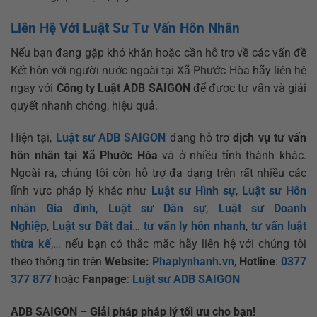
Liên Hệ Với Luật Sư Tư Vấn Hôn Nhân
Nếu bạn đang gặp khó khăn hoặc cần hỗ trợ về các vấn đề
Kết hôn với người nước ngoài tại Xã Phước Hòa hãy liên hệ
ngay với
Công ty Luật ADB SAIGON
để được tư vấn và giải
quyết nhanh chóng, hiệu quả.
Hiện tại,
Luật sư ADB SAIGON
đang hỗ trợ
dịch vụ tư vấn
hôn nhân tại Xã Phước Hòa
và ở nhiều tỉnh thành khác.
Ngoài ra, chúng tôi còn hỗ trợ đa dạng trên rất nhiều các
lĩnh vực pháp lý khác như
Luật sư Hình sự
,
Luật sư Hôn
nhân Gia đình
,
Luật sư Dân sự
,
Luật sư Doanh
Nghiệp
,
Luật sư Đất đai
…
tư vấn ly hôn nhanh
,
tư vấn luật
thừa kế
,… nếu bạn có thắc mắc hãy liên hệ với chúng tôi
theo thông tin trên
Website:
Phaplynhanh.vn
,
Hotline
:
0377
377 877
hoặc
Fanpage
:
Luật sư ADB SAIGON
ADB SAIGON – Giải pháp pháp lý tối ưu cho bạn!