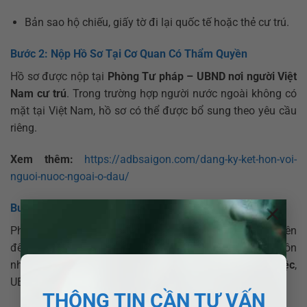
Bản sao hộ chiếu, giấy tờ đi lại quốc tế hoặc thẻ cư trú.
Bước 2: Nộp Hồ Sơ Tại Cơ Quan Có Thẩm Quyền
Hồ sơ được nộp tại
Phòng Tư pháp – UBND nơi người Việt
Nam cư trú
. Trong trường hợp người nước ngoài không có
mặt tại Việt Nam, hồ sơ có thể được bổ sung theo yêu cầu
riêng.
Xem thêm:
https://adbsaigon.com/dang-ky-ket-hon-voi-
nguoi-nuoc-ngoai-o-dau/
×
Bước 3: Xem Xét Và Giải Quyết Hồ Sơ
Phòng Tư pháp sẽ thẩm định hồ sơ và phỏng vấn các bên
để xác minh tính trung thực, tự nguyện của quan hệ hôn
nhân. Nếu hồ sơ hợp lệ, trong vòng
15 – 30 ngày làm việc
,
UBND sẽ cấp giấy chứng nhận kết hôn.
THÔNG TIN CẦN TƯ VẤN