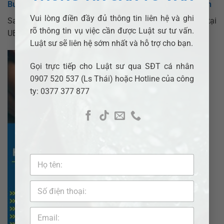
Bước 4: Tổ Chức Lễ Ký Và Cấp Giấy Chứng Nhận Kết Hôn
Vui lòng điền đầy đủ thông tin liên hệ và ghi
Sau khi được thông báo kết quả, hai bên cần có mặt tại
rõ thông tin vụ việc cần được Luật sư tư vấn.
UBND để ký và nhận
Giấy chứng nhận kết hôn
.
Luật sư sẽ liên hệ sớm nhất và hỗ trợ cho bạn.
Gọi trực tiếp cho Luật sư qua SĐT cá nhân
0907 520 537 (Ls Thái) hoặc Hotline của công
ty: 0377 377 877