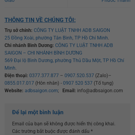
Giáo
Phước Thành
THÔNG TIN VỀ CHÚNG TÔI:
Trụ sở chính:
CÔNG TY LUẬT TNHH ADB SAIGON
25 Đồng Xoài, phường Tân Bình, TP Hồ Chí Minh
.
Chi nhánh Bình Dương:
CÔNG TY LUẬT TNHH ADB
SAIGON – CHI NHÁNH BÌNH DƯƠNG
569 Đại lộ Bình Dương, phường Thủ Dầu Một, TP Hồ Chí
Minh
.
Điện thoại:
0377.377.877
–
0907.520.537
(Zalo)–
0855.017.017
(Hôn nhân) -
0907 520 537
(Tố tụng)
Website:
adbsaigon.com
;
Email:
info@adbsaigon.com
Để lại một bình luận
Email của bạn sẽ không được hiển thị công khai.
Các trường bắt buộc được đánh dấu
*