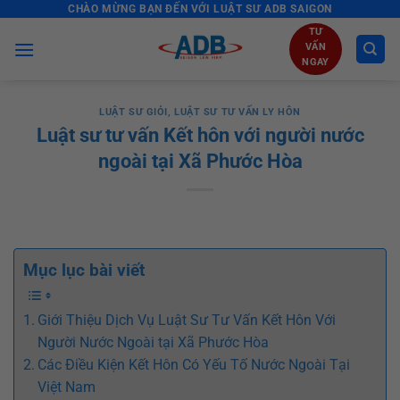
CHÀO MỪNG BẠN ĐẾN VỚI LUẬT SƯ ADB SAIGON
Skip
to
TƯ
VẤN
content
NGAY
LUẬT SƯ GIỎI
,
LUẬT SƯ TƯ VẤN LY HÔN
Luật sư tư vấn Kết hôn với người nước
ngoài tại Xã Phước Hòa
Mục lục bài viết
Giới Thiệu Dịch Vụ Luật Sư Tư Vấn Kết Hôn Với
Người Nước Ngoài tại Xã Phước Hòa
Các Điều Kiện Kết Hôn Có Yếu Tố Nước Ngoài Tại
Việt Nam