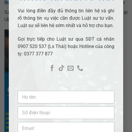
Bước 4: Tổ Chức Lễ Ký Và Cấp Giấy Chứng Nhận Kết Hôn
Vui lòng điền đầy đủ thông tin liên hệ và ghi
Sau khi được thông báo kết quả, hai bên cần có mặt tại
rõ thông tin vụ việc cần được Luật sư tư vấn.
UBND để ký và nhận
Giấy chứng nhận kết hôn
.
Luật sư sẽ liên hệ sớm nhất và hỗ trợ cho bạn.
Gọi trực tiếp cho Luật sư qua SĐT cá nhân
0907 520 537 (Ls Thái) hoặc Hotline của công
ty: 0377 377 877