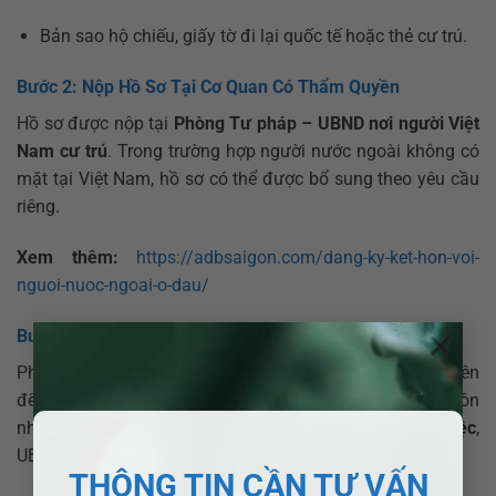
Bản sao hộ chiếu, giấy tờ đi lại quốc tế hoặc thẻ cư trú.
Bước 2: Nộp Hồ Sơ Tại Cơ Quan Có Thẩm Quyền
Hồ sơ được nộp tại
Phòng Tư pháp – UBND nơi người Việt
Nam cư trú
. Trong trường hợp người nước ngoài không có
mặt tại Việt Nam, hồ sơ có thể được bổ sung theo yêu cầu
riêng.
Xem thêm:
https://adbsaigon.com/dang-ky-ket-hon-voi-
nguoi-nuoc-ngoai-o-dau/
×
Bước 3: Xem Xét Và Giải Quyết Hồ Sơ
Phòng Tư pháp sẽ thẩm định hồ sơ và phỏng vấn các bên
để xác minh tính trung thực, tự nguyện của quan hệ hôn
nhân. Nếu hồ sơ hợp lệ, trong vòng
15 – 30 ngày làm việc
,
UBND sẽ cấp giấy chứng nhận kết hôn.
THÔNG TIN CẦN TƯ VẤN