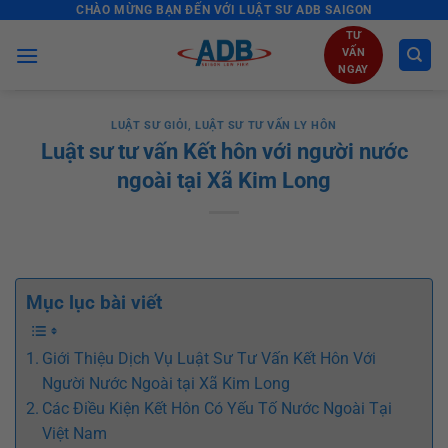
CHÀO MỪNG BẠN ĐẾN VỚI LUẬT SƯ ADB SAIGON
Skip
to
TƯ
VẤN
content
NGAY
LUẬT SƯ GIỎI
,
LUẬT SƯ TƯ VẤN LY HÔN
Luật sư tư vấn Kết hôn với người nước
ngoài tại Xã Kim Long
Mục lục bài viết
Giới Thiệu Dịch Vụ Luật Sư Tư Vấn Kết Hôn Với
Người Nước Ngoài tại Xã Kim Long
Các Điều Kiện Kết Hôn Có Yếu Tố Nước Ngoài Tại
Việt Nam