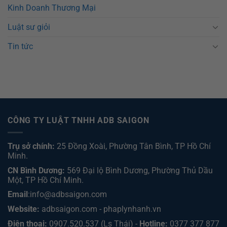
Kinh Doanh Thương Mại
Luật sư giỏi
Tin tức
CÔNG TY LUẬT TNHH ADB SAIGON
Trụ sở chính:
25 Đồng Xoài, Phường Tân Bình, TP Hồ Chí
Minh.
CN Bình Dương:
569 Đại lộ Bình Dương, Phường Thủ Dầu
Một, TP Hồ Chí Minh
.
Email
:info@adbsaigon.com
Website:
adbsaigon.com
-
phaplynhanh.vn
Điện thoại:
0907.520.537
(Ls Thái) -
Hotline:
0377 377 877