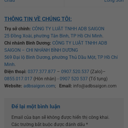
Châu
Long Sơn
THÔNG TIN VỀ CHÚNG TÔI:
Trụ sở chính:
CÔNG TY LUẬT TNHH ADB SAIGON
25 Đồng Xoài, phường Tân Bình, TP Hồ Chí Minh
.
Chi nhánh Bình Dương:
CÔNG TY LUẬT TNHH ADB
SAIGON – CHI NHÁNH BÌNH DƯƠNG
569 Đại lộ Bình Dương, phường Thủ Dầu Một, TP Hồ Chí
Minh
.
Điện thoại:
0377.377.877
–
0907.520.537
(Zalo)–
0855.017.017
(Hôn nhân) -
0907 520 537
(Tố tụng)
Website:
adbsaigon.com
;
Email:
info@adbsaigon.com
Để lại một bình luận
Email của bạn sẽ không được hiển thị công khai.
Các trường bắt buộc được đánh dấu
*