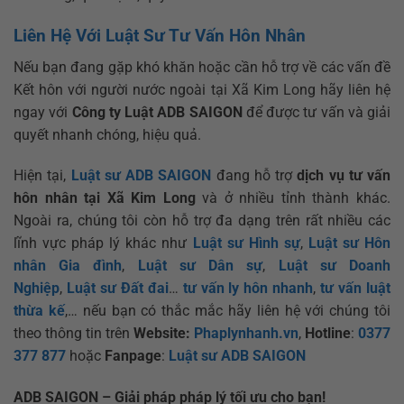
Liên Hệ Với Luật Sư Tư Vấn Hôn Nhân
Nếu bạn đang gặp khó khăn hoặc cần hỗ trợ về các vấn đề
Kết hôn với người nước ngoài tại Xã Kim Long hãy liên hệ
ngay với
Công ty Luật ADB SAIGON
để được tư vấn và giải
quyết nhanh chóng, hiệu quả.
Hiện tại,
Luật sư ADB SAIGON
đang hỗ trợ
dịch vụ tư vấn
hôn nhân tại Xã Kim Long
và ở nhiều tỉnh thành khác.
Ngoài ra, chúng tôi còn hỗ trợ đa dạng trên rất nhiều các
lĩnh vực pháp lý khác như
Luật sư Hình sự
,
Luật sư Hôn
nhân Gia đình
,
Luật sư Dân sự
,
Luật sư Doanh
Nghiệp
,
Luật sư Đất đai
…
tư vấn ly hôn nhanh
,
tư vấn luật
thừa kế
,… nếu bạn có thắc mắc hãy liên hệ với chúng tôi
theo thông tin trên
Website:
Phaplynhanh.vn
,
Hotline
:
0377
377 877
hoặc
Fanpage
:
Luật sư ADB SAIGON
ADB SAIGON – Giải pháp pháp lý tối ưu cho bạn!