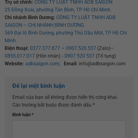
Trụ sở chính:
CÔNG TY LUẬT TNHH ADB SAIGON
25 Đồng Xoài, phường Tân Bình, TP Hồ Chí Minh
.
Chi nhánh Bình Dương:
CÔNG TY LUẬT TNHH ADB
SAIGON – CHI NHÁNH BÌNH DƯƠNG
569 Đại lộ Bình Dương, phường Thủ Dầu Một, TP Hồ Chí
Minh
.
Điện thoại:
0377.377.877
–
0907.520.537
(Zalo)–
0855.017.017
(Hôn nhân) -
0907 520 537
(Tố tụng)
Website:
adbsaigon.com
;
Email:
info@adbsaigon.com
Để lại một bình luận
Email của bạn sẽ không được hiển thị công khai.
Các trường bắt buộc được đánh dấu
*
Bình luận
*