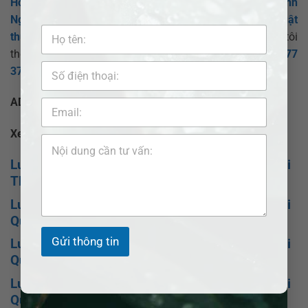
Hôn nhân Gia đình
,
Luật sư Dân sự
,
Luật sư Doanh
Nghiệp
,
Luật sư Đất đai
…
tư vấn ly hôn nhanh
,
tư vấn luật
thừa kế
,… nếu bạn có thắc mắc hãy liên hệ với chúng tôi
theo thông tin trên
Website:
Phaplynhanh.vn
,
Hotline
:
0377
377 877
hoặc
Fanpage
:
Pháp lý nhanh VN
ADB SAIGON – Giải pháp pháp lý tối ưu cho bạn!
Xem thêm bài viết:
Luật sư tư vấn Kết hôn với người nước ngoài tại
TP Hồ Chí Minh
Luật sư tư vấn Kết hôn với người nước ngoài tại
Quận Bình Tân
Gửi thông tin
Luật sư tư vấn Kết hôn với người nước ngoài tại
Quận Phú Nhuận
Luật sư tư vấn Kết hôn với người nước ngoài tại
Quận Bình Thạnh