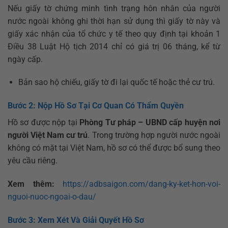
Nếu giấy tờ chứng minh tình trạng hôn nhân của người
nước ngoài không ghi thời hạn sử dụng thì giấy tờ này và
giấy xác nhận của tổ chức y tế theo quy định tại khoản 1
Điều 38 Luật Hộ tịch 2014 chỉ có giá trị 06 tháng, kể từ
ngày cấp.
Bản sao hộ chiếu, giấy tờ đi lại quốc tế hoặc thẻ cư trú.
Bước 2: Nộp Hồ Sơ Tại Cơ Quan Có Thẩm Quyền
Hồ sơ được nộp tại
Phòng Tư pháp – UBND cấp huyện nơi
người Việt Nam cư trú
. Trong trường hợp người nước ngoài
không có mặt tại Việt Nam, hồ sơ có thể được bổ sung theo
yêu cầu riêng.
Xem thêm:
https://adbsaigon.com/dang-ky-ket-hon-voi-
nguoi-nuoc-ngoai-o-dau/
Bước 3: Xem Xét Và Giải Quyết Hồ Sơ