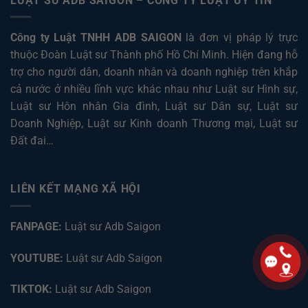
LUẬT SƯ ADB SAIGON – CÔNG TY LUẬT UY TÍN
Công ty Luật TNHH ADB SAIGON
là đơn vị pháp lý trực
thuộc Đoàn Luật sư Thành phố Hồ Chí Minh. Hiện đang hỗ
trợ cho người dân, doanh nhân và doanh nghiệp trên khắp
cả nước ở nhiều lĩnh vực khác nhau như
Luật sư Hình sự
,
Luật sư Hôn nhân Gia đình
,
Luật sư Dân sự
,
Luật sư
Doanh Nghiệp
,
Luật sư Kinh doanh Thương mại
,
Luật sư
Đất đai
…
LIÊN KẾT MẠNG XÃ HỘI
FANPAGE:
Luật sư Adb Saigon
YOUTUBE:
Luật sư Adb Saigon
TIKTOK:
Luật sư Adb Saigon