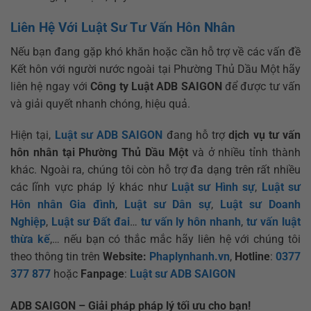
Liên Hệ Với Luật Sư Tư Vấn Hôn Nhân
Nếu bạn đang gặp khó khăn hoặc cần hỗ trợ về các vấn đề
Kết hôn với người nước ngoài tại Phường Thủ Dầu Một hãy
liên hệ ngay với
Công ty Luật ADB SAIGON
để được tư vấn
và giải quyết nhanh chóng, hiệu quả.
Hiện tại,
Luật sư ADB SAIGON
đang hỗ trợ
dịch vụ tư vấn
hôn nhân tại Phường Thủ Dầu Một
và ở nhiều tỉnh thành
khác. Ngoài ra, chúng tôi còn hỗ trợ đa dạng trên rất nhiều
các lĩnh vực pháp lý khác như
Luật sư Hình sự
,
Luật sư
Hôn nhân Gia đình
,
Luật sư Dân sự
,
Luật sư Doanh
Nghiệp
,
Luật sư Đất đai
…
tư vấn ly hôn nhanh
,
tư vấn luật
thừa kế
,… nếu bạn có thắc mắc hãy liên hệ với chúng tôi
theo thông tin trên
Website:
Phaplynhanh.vn
,
Hotline
:
0377
377 877
hoặc
Fanpage
:
Luật sư ADB SAIGON
ADB SAIGON – Giải pháp pháp lý tối ưu cho bạn!