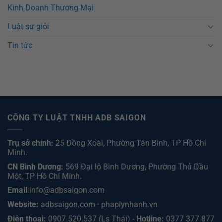
Kinh Doanh Thương Mại
Luật sư giỏi
Tin tức
CÔNG TY LUẬT TNHH ADB SAIGON
Trụ sở chính:
25 Đồng Xoài, Phường Tân Bình, TP Hồ Chí
Minh.
CN Bình Dương:
569 Đại lộ Bình Dương, Phường Thủ Dầu
Một, TP Hồ Chí Minh
.
Email
:info@adbsaigon.com
Website:
adbsaigon.com
-
phaplynhanh.vn
Điện thoại:
0907.520.537
(Ls Thái) -
Hotline:
0377 377 877