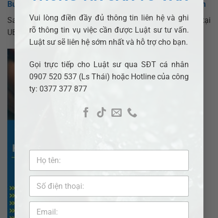
Bước 4: Tổ Chức Lễ Ký Và Cấp Giấy Chứng Nhận Kết Hôn
Vui lòng điền đầy đủ thông tin liên hệ và ghi
Sau khi được thông báo kết quả, hai bên cần có mặt tại
rõ thông tin vụ việc cần được Luật sư tư vấn.
UBND để ký và nhận
Giấy chứng nhận kết hôn
.
Luật sư sẽ liên hệ sớm nhất và hỗ trợ cho bạn.
Gọi trực tiếp cho Luật sư qua SĐT cá nhân
0907 520 537 (Ls Thái) hoặc Hotline của công
ty: 0377 377 877