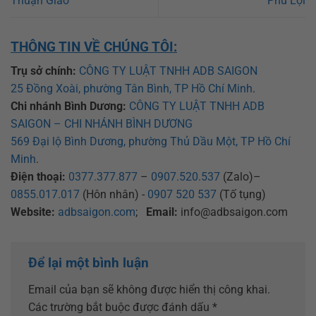
Thuận Giao
Phú Lợi
THÔNG TIN VỀ CHÚNG TÔI:
Trụ sở chính:
CÔNG TY LUẬT TNHH ADB SAIGON
25 Đồng Xoài, phường Tân Bình, TP Hồ Chí Minh
.
Chi nhánh Bình Dương:
CÔNG TY LUẬT TNHH ADB
SAIGON – CHI NHÁNH BÌNH DƯƠNG
569 Đại lộ Bình Dương, phường Thủ Dầu Một, TP Hồ Chí
Minh
.
Điện thoại:
0377.377.877
–
0907.520.537
(Zalo)–
0855.017.017
(Hôn nhân) -
0907 520 537
(Tố tụng)
Website:
adbsaigon.com
;
Email:
info@adbsaigon.com
Để lại một bình luận
Email của bạn sẽ không được hiển thị công khai.
Các trường bắt buộc được đánh dấu
*