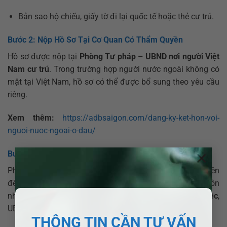
Bản sao hộ chiếu, giấy tờ đi lại quốc tế hoặc thẻ cư trú.
Bước 2: Nộp Hồ Sơ Tại Cơ Quan Có Thẩm Quyền
Hồ sơ được nộp tại
Phòng Tư pháp – UBND nơi người Việt
Nam cư trú
. Trong trường hợp người nước ngoài không có
mặt tại Việt Nam, hồ sơ có thể được bổ sung theo yêu cầu
riêng.
Xem thêm:
https://adbsaigon.com/dang-ky-ket-hon-voi-
nguoi-nuoc-ngoai-o-dau/
×
Bước 3: Xem Xét Và Giải Quyết Hồ Sơ
Phòng Tư pháp sẽ thẩm định hồ sơ và phỏng vấn các bên
để xác minh tính trung thực, tự nguyện của quan hệ hôn
nhân. Nếu hồ sơ hợp lệ, trong vòng
15 – 30 ngày làm việc
,
UBND sẽ cấp giấy chứng nhận kết hôn.
THÔNG TIN CẦN TƯ VẤN