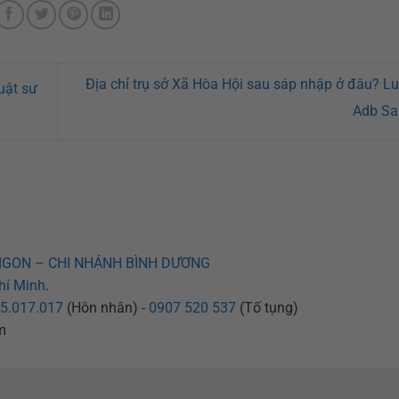
Địa chỉ trụ sở Xã Hòa Hội sau sáp nhập ở đâu? Lu
uật sư
Adb Sa
IGON – CHI NHÁNH BÌNH DƯƠNG
hí Minh
.
5.017.017
(Hôn nhân) -
0907 520 537
(Tố tụng)
m