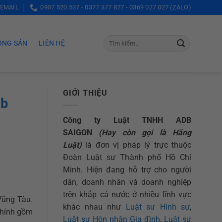
 EMAIL
0907 520 537 - 0377 377 877 - 0369 027 027 (ZALO)
ỘNG SẢN
LIÊN HỆ
GIỚI THIỆU
db
Công ty Luật TNHH ADB
SAIGON
(Hay còn gọi là Hãng
Luật)
là đơn vị pháp lý trực thuộc
Đoàn Luật sư Thành phố Hồ Chí
Minh. Hiện đang hỗ trợ cho người
dân, doanh nhân và doanh nghiệp
trên khắp cả nước ở nhiều lĩnh vực
Vũng Tàu.
khác nhau như
Luật sư Hình sự
,
 chính gồm
Luật sư Hôn nhân Gia đình
,
Luật sư