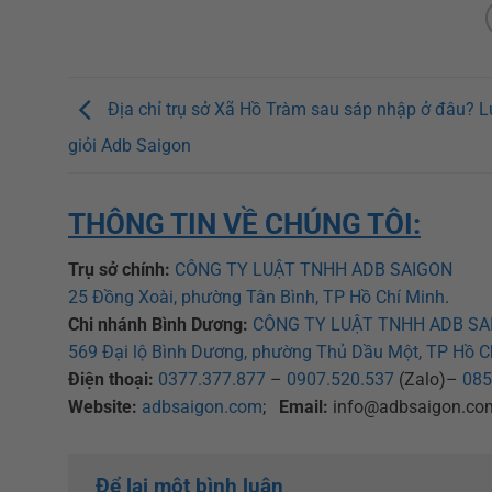
Địa chỉ trụ sở Xã Hồ Tràm sau sáp nhập ở đâu? L
giỏi Adb Saigon
THÔNG TIN VỀ CHÚNG TÔI:
Trụ sở chính:
CÔNG TY LUẬT TNHH ADB SAIGON
25 Đồng Xoài, phường Tân Bình, TP Hồ Chí Minh
.
Chi nhánh Bình Dương:
CÔNG TY LUẬT TNHH ADB SA
569 Đại lộ Bình Dương, phường Thủ Dầu Một, TP Hồ C
Điện thoại:
0377.377.877
–
0907.520.537
(Zalo)–
085
Website:
adbsaigon.com
;
Email:
info@adbsaigon.co
Để lại một bình luận