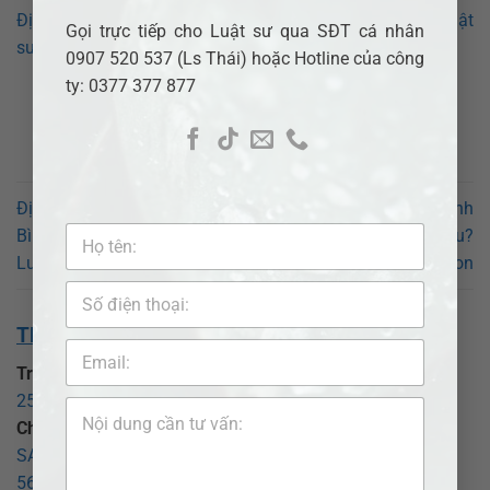
Địa chỉ trụ sở Phường Thủ Đức sau sáp nhập ở đâu? Luật
Gọi trực tiếp cho Luật sư qua SĐT cá nhân
sư giỏi Adb Saigon
0907 520 537 (Ls Thái) hoặc Hotline của công
ty: 0377 377 877
Địa chỉ trụ sở Phường Hòa
Địa chỉ trụ sở Phường Bình
Bình sau sáp nhập ở đâu?
Thới sau sáp nhập ở đâu?
Luật sư giỏi Adb Saigon
Luật sư giỏi Adb Saigon
THÔNG TIN VỀ CHÚNG TÔI:
Trụ sở chính:
CÔNG TY LUẬT TNHH ADB SAIGON
25 Đồng Xoài, phường Tân Bình, TP Hồ Chí Minh
.
Chi nhánh Bình Dương:
CÔNG TY LUẬT TNHH ADB
SAIGON – CHI NHÁNH BÌNH DƯƠNG
569 Đại lộ Bình Dương, phường Thủ Dầu Một, TP Hồ Chí