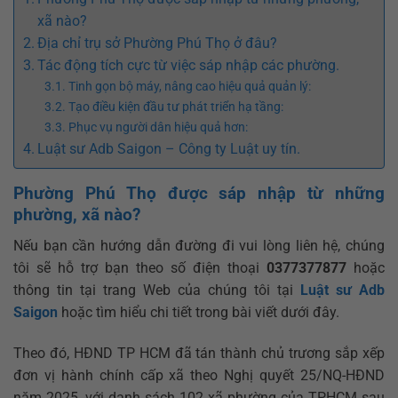
xã nào?
Địa chỉ trụ sở Phường Phú Thọ ở đâu?
Tác động tích cực từ việc sáp nhập các phường.
Tinh gọn bộ máy, nâng cao hiệu quả quản lý:
Tạo điều kiện đầu tư phát triển hạ tầng:
Phục vụ người dân hiệu quả hơn:
Luật sư Adb Saigon – Công ty Luật uy tín.
Phường Phú Thọ được sáp nhập từ những
phường, xã nào?
Nếu bạn cần hướng dẫn đường đi vui lòng liên hệ, chúng
tôi sẽ hỗ trợ bạn theo số điện thoại
0377377877
hoặc
thông tin tại trang Web của chúng tôi tại
Luật sư Adb
Saigon
hoặc tìm hiểu chi tiết trong bài viết dưới đây.
Theo đó, HĐND TP HCM đã tán thành chủ trương sắp xếp
đơn vị hành chính cấp xã theo Nghị quyết 25/NQ-HĐND
năm 2025, với danh sách 102 xã phường của TPHCM sau