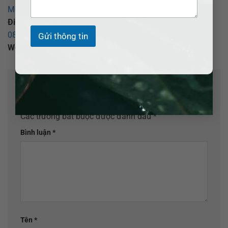
Minh
.
Điện thoại:
0377.377.877
–
0907.520.537
(Zalo)–
0855.017.017
(Hôn nhân) -
0907 520 537
(Tố tụng)
Gửi thông tin
Website:
adbsaigon.com
;
Email:
info@adbsaigon.com
Để lại một bình luận
Email của bạn sẽ không được hiển thị công khai.
Các trường bắt buộc được đánh dấu
*
Bình luận
*
Tên
*