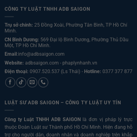
CÔNG TY LUẬT TNHH ADB SAIGON
Trụ sở chính:
25 Đồng Xoài, Phường Tân Bình, TP Hồ Chí
Minh.
CN Bình Dương:
569 Đại lộ Bình Dương, Phường Thủ Dầu
Một, TP Hồ Chí Minh
.
Email
:info@adbsaigon.com
Website:
adbsaigon.com
-
phaplynhanh.vn
Điện thoại:
0907.520.537
(Ls Thái) -
Hotline:
0377 377 877
LUẬT SƯ ADB SAIGON – CÔNG TY LUẬT UY TÍN
Công ty Luật TNHH ADB SAIGON
là đơn vị pháp lý trực
thuộc Đoàn Luật sư Thành phố Hồ Chí Minh. Hiện đang hỗ
trợ cho người dân, doanh nhân và doanh nghiệp trên khắp