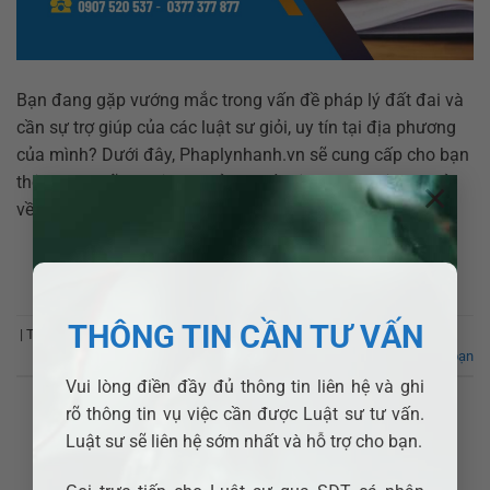
Bạn đang gặp vướng mắc trong vấn đề pháp lý đất đai và
cần sự trợ giúp của các luật sư giỏi, uy tín tại địa phương
của mình? Dưới đây, Phaplynhanh.vn sẽ cung cấp cho bạn
thông tin những luật sư giỏi và số điện thoại Luật sư giỏi
×
về lĩnh vực Đất Đai […]
XEM THÊM
→
THÔNG TIN CẦN TƯ VẤN
|
Từ khóa:
Huyện Cù Lao Dung
,
Luật sư giỏi về Đất Đai
Để lại bình luận của bạn
Vui lòng điền đầy đủ thông tin liên hệ và ghi
rõ thông tin vụ việc cần được Luật sư tư vấn.
Luật sư sẽ liên hệ sớm nhất và hỗ trợ cho bạn.
LUẬT SƯ GIỎI
Luật sư giỏi về Đất Đai. Số điện thoại Luật