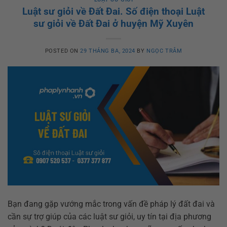
Luật sư giỏi về Đất Đai. Số điện thoại Luật
sư giỏi về Đất Đai ở huyện Mỹ Xuyên
POSTED ON
29 THÁNG BA, 2024
BY
NGỌC TRÂM
Bạn đang gặp vướng mắc trong vấn đề pháp lý đất đai và
cần sự trợ giúp của các luật sư giỏi, uy tín tại địa phương