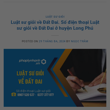
LUẬT SƯ GIỎI
Luật sư giỏi về Đất Đai. Số điện thoại Luật
sư giỏi về Đất Đai ở huyện Long Phú
POSTED ON
29 THÁNG BA, 2024
BY
NGỌC TRÂM