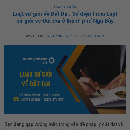
LUẬT SƯ GIỎI
Luật sư giỏi về Đất Đai. Số điện thoại Luật
sư giỏi về Đất Đai ở thành phố Ngã Bảy
POSTED ON
29 THÁNG BA, 2024
BY
NGỌC TRÂM
Bạn đang gặp vướng mắc trong vấn đề pháp lý đất đai và