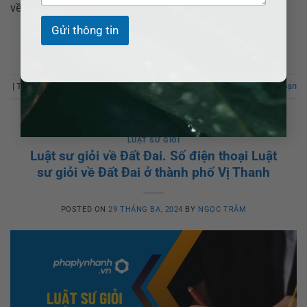
về lĩnh vực Đất Đai […]
Gửi thông tin
XEM THÊM
→
|
Từ khóa:
Luật sư giỏi về Đất Đai
,
Sóc Trăng
Để lại bình luận của bạn
LUẬT SƯ GIỎI
Luật sư giỏi về Đất Đai. Số điện thoại Luật
sư giỏi về Đất Đai ở thành phố Vị Thanh
POSTED ON
29 THÁNG BA, 2024
BY
NGỌC TRÂM