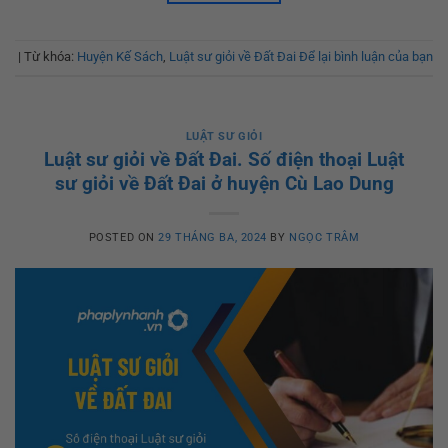
|
Từ khóa:
Huyện Kế Sách
,
Luật sư giỏi về Đất Đai
Để lại bình luận của bạn
LUẬT SƯ GIỎI
Luật sư giỏi về Đất Đai. Số điện thoại Luật
sư giỏi về Đất Đai ở huyện Cù Lao Dung
POSTED ON
29 THÁNG BA, 2024
BY
NGỌC TRÂM