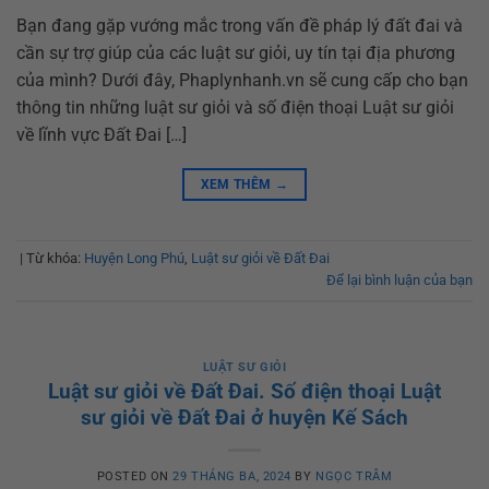
Bạn đang gặp vướng mắc trong vấn đề pháp lý đất đai và
cần sự trợ giúp của các luật sư giỏi, uy tín tại địa phương
của mình? Dưới đây, Phaplynhanh.vn sẽ cung cấp cho bạn
thông tin những luật sư giỏi và số điện thoại Luật sư giỏi
về lĩnh vực Đất Đai […]
XEM THÊM
→
|
Từ khóa:
Huyện Long Phú
,
Luật sư giỏi về Đất Đai
Để lại bình luận của bạn
LUẬT SƯ GIỎI
Luật sư giỏi về Đất Đai. Số điện thoại Luật
sư giỏi về Đất Đai ở huyện Kế Sách
POSTED ON
29 THÁNG BA, 2024
BY
NGỌC TRÂM