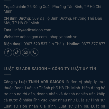
Trụ sở chính:
25 Đồng Xoài, Phường Tân Bình, TP Hồ Chí
Minh.
CN Bình Dương:
569 Đại lộ Bình Dương, Phường Thủ Dầu
Một, TP Hồ Chí Minh
.
Email
:info@adbsaigon.com
Website:
adbsaigon.com
-
phaplynhanh.vn
Điện thoại:
0907.520.537
(Ls Thái) -
Hotline:
0377 377 877
LUẬT SƯ ADB SAIGON – CÔNG TY LUẬT UY TÍN
Công ty Luật TNHH ADB SAIGON
là đơn vị pháp lý trực
thuộc Đoàn Luật sư Thành phố Hồ Chí Minh. Hiện đang hỗ
trợ cho người dân, doanh nhân và doanh nghiệp trên khắp
cả nước ở nhiều lĩnh vực khác nhau như
Luật sư Hình sự
,
Luật sư Hôn nhân Gia đình
,
Luật sư Dân sự
,
Luật sư