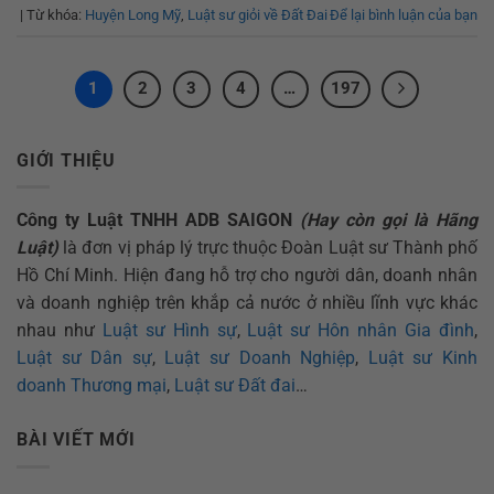
|
Từ khóa:
Huyện Long Mỹ
,
Luật sư giỏi về Đất Đai
Để lại bình luận của bạn
1
2
3
4
…
197
GIỚI THIỆU
Công ty Luật TNHH ADB SAIGON
(Hay còn gọi là Hãng
Luật)
là đơn vị pháp lý trực thuộc Đoàn Luật sư Thành phố
Hồ Chí Minh. Hiện đang hỗ trợ cho người dân, doanh nhân
và doanh nghiệp trên khắp cả nước ở nhiều lĩnh vực khác
nhau như
Luật sư Hình sự
,
Luật sư Hôn nhân Gia đình
,
Luật sư Dân sự
,
Luật sư Doanh Nghiệp
,
Luật sư Kinh
doanh Thương mại
,
Luật sư Đất đai
…
BÀI VIẾT MỚI