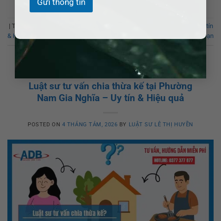
Gửi thông tin
|
Từ khóa:
Luật sư tư vấn chia thừa kế tại Phường Đông Gia Nghĩa – Uy tín
& Hiệu quả
Để lại bình luận của bạn
BÀI VIẾT CHUỖI
Luật sư tư vấn chia thừa kế tại Phường
Nam Gia Nghĩa – Uy tín & Hiệu quả
POSTED ON
4 THÁNG TÁM, 2026
BY
LUẬT SƯ LÊ THỊ HUYỀN