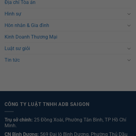
Địa chỉ Tòa án
Hình sự
Hôn nhân & Gia đình
Kinh Doanh Thương Mại
Luật sư giỏi
Tin tức
CÔNG TY LUẬT TNHH ADB SAIGON
Trụ sở chính:
25 Đồng Xoài, Phường Tân Bình, TP Hồ Chí
Minh.
CN Bình Dương:
569 Đại lộ Bình Dương, Phường Thủ Dầu