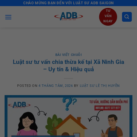
CHÀO MỪNG BẠN ĐẾN VỚI LUẬT SƯ ADB SAIGON
Skip
to
TƯ
VẤN
content
NGAY
BÀI VIẾT CHUỖI
Luật sư tư vấn chia thừa kế tại Xã Ninh Gia
– Uy tín & Hiệu quả
POSTED ON
4 THÁNG TÁM, 2026
BY
LUẬT SƯ LÊ THỊ HUYỀN