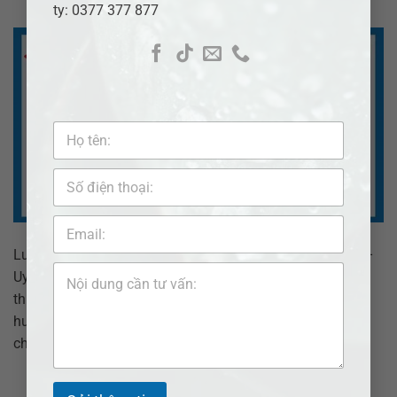
POSTED ON
4 THÁNG TÁM, 2026
BY
LUẬT SƯ LÊ THỊ HUYỀN
ty: 0377 377 877
Luật sư tư vấn chia thừa kế tại Phường Đông Gia Nghĩa –
Uy tín & Hiệu quả Luật sư ADB SAIGON hỗ trợ tư vấn chia
thừa kế tại Phường Đông Gia Nghĩa: tư vấn ban đầu,
hướng dẫn thủ tục, giải quyết tranh chấp di sản nhanh
chóng – đúng quy định pháp luật. […]
XEM THÊM
→