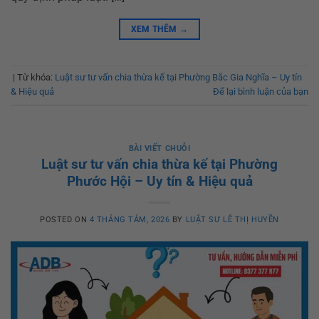
XEM THÊM
→
|
Từ khóa:
Luật sư tư vấn chia thừa kế tại Phường Bắc Gia Nghĩa – Uy tín
& Hiệu quả
Để lại bình luận của bạn
BÀI VIẾT CHUỖI
Luật sư tư vấn chia thừa kế tại Phường
Phước Hội – Uy tín & Hiệu quả
POSTED ON
4 THÁNG TÁM, 2026
BY
LUẬT SƯ LÊ THỊ HUYỀN