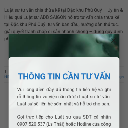
Luật sư tư vấn chia thừa kế tại Đặc khu Phú Quý – Uy tín &
Hiệu quả Luật sư ADB SAIGON hỗ trợ tư vấn chia thừa kế
tại Đặc khu Phú Quý: tư vấn ban đầu, hướng dẫn thủ tục,
giải quyết tranh chấp di sản nhanh chóng – đúng quy định
×
pháp luật. […]
XEM THÊM
→
|
Từ khóa:
Luật sư tư vấn chia thừa kế tại Đặc khu Phú Quý – Uy tín &
THÔNG TIN CẦN TƯ VẤN
Hiệu quả
Để lại bình luận của bạn
Vui lòng điền đầy đủ thông tin liên hệ và ghi
rõ thông tin vụ việc cần được Luật sư tư vấn.
BÀI VIẾT CHUỖI
Luật sư sẽ liên hệ sớm nhất và hỗ trợ cho bạn.
Luật sư tư vấn chia thừa kế tại Phường
Đông Gia Nghĩa – Uy tín & Hiệu quả
Gọi trực tiếp cho Luật sư qua SĐT cá nhân
0907 520 537 (Ls Thái) hoặc Hotline của công