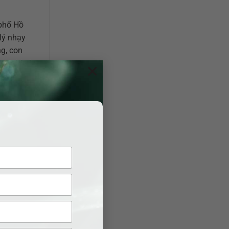
 phố Hồ
lý nhạy
ng, con
h – thành
×
luận của bạn
 quy