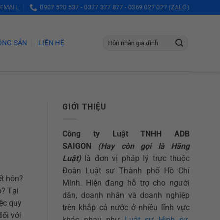
 EMAIL
0907 520 537 - 0377 377 877 - 0369 027 027 (ZALO)
ỘNG SẢN
LIÊN HỆ
GIỚI THIỆU
Công ty Luật TNHH ADB
SAIGON
(Hay còn gọi là Hãng
Luật)
là đơn vị pháp lý trực thuộc
Đoàn Luật sư Thành phố Hồ Chí
ết hôn?
Minh. Hiện đang hỗ trợ cho người
o? Tại
dân, doanh nhân và doanh nghiệp
ệc quy
trên khắp cả nước ở nhiều lĩnh vực
đối với
khác nhau như
Luật sư Hình sự
,