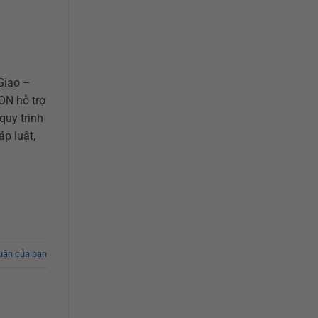
Giao –
ON hỗ trợ
quy trình
p luật,
luận của bạn