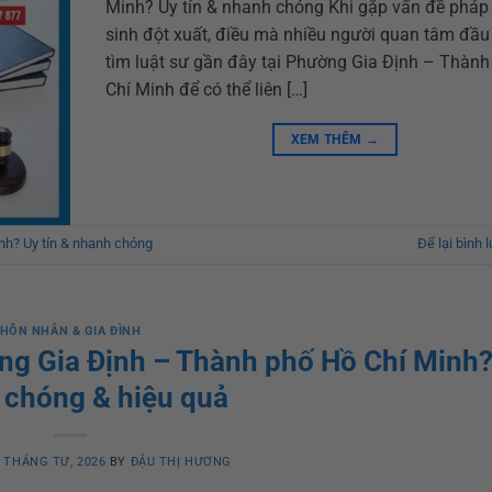
Minh? Uy tín & nhanh chóng Khi gặp vấn đề pháp 
sinh đột xuất, điều mà nhiều người quan tâm đầu 
tìm luật sư gần đây tại Phường Gia Định – Thàn
Chí Minh để có thể liên […]
XEM THÊM
→
nh? Uy tín & nhanh chóng
Để lại bình 
HÔN NHÂN & GIA ĐÌNH
ường Gia Định – Thành phố Hồ Chí Minh
chóng & hiệu quả
 THÁNG TƯ, 2026
BY
ĐẬU THỊ HƯƠNG