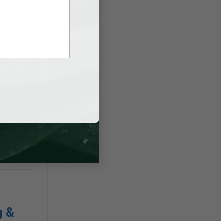
 Nhanh
rợ tư vấn
ng, hồ sơ
 rủi ro
luận của bạn
g &