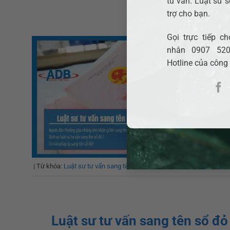
tư vấn. Luật sư s
trợ cho bạn.
POSTED ON
31 T
Gọi trực tiếp 
nhân 0907 520
Hotline của công
|
Từ khóa:
Luật sư tư vấn sang tên sổ đỏ tại xã Phú Giáo – Nhanh c
Luật sư tư vấn sang tên sổ đ