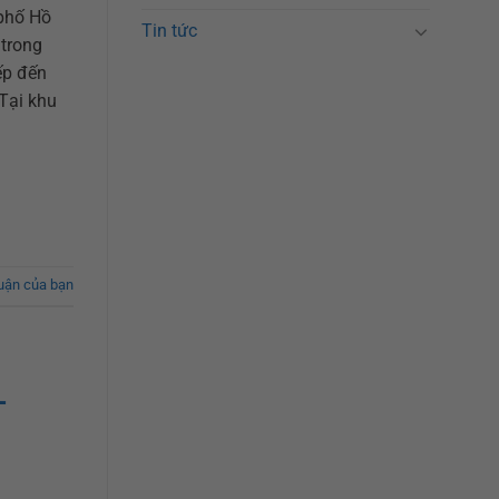
 phố Hồ
Tin tức
 trong
ếp đến
 Tại khu
luận của bạn
–