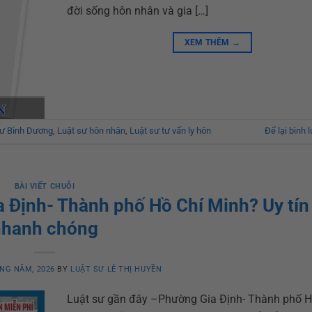
đời sống hôn nhân và gia […]
XEM THÊM
→
sư Bình Dương
,
Luật sư hôn nhân
,
Luật sư tư vấn ly hôn
Để lại bình 
BÀI VIẾT CHUỖI
 Định- Thành phố Hồ Chí Minh? Uy tín
nhanh chóng
NG NĂM, 2026
BY
LUẬT SƯ LÊ THỊ HUYỀN
Luật sư gần đây –Phường Gia Định- Thành phố H