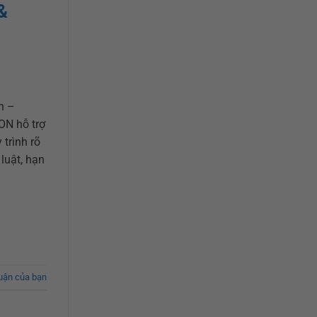
&
h –
ON hỗ trợ
 trình rõ
luật, hạn
luận của bạn