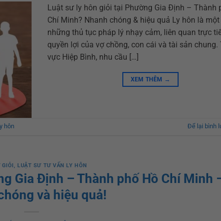
Luật sư ly hôn giỏi tại Phường Gia Định – Thành
Chí Minh? Nhanh chóng & hiệu quả Ly hôn là một
những thủ tục pháp lý nhạy cảm, liên quan trực ti
quyền lợi của vợ chồng, con cái và tài sản chung.
vực Hiệp Bình, nhu cầu […]
XEM THÊM
→
ly hôn
Để lại bình 
 GIỎI
,
LUẬT SƯ TƯ VẤN LY HÔN
ờng Gia Định – Thành phố Hồ Chí Minh 
chóng và hiệu quả!