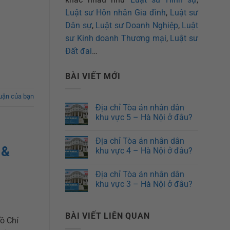
Luật sư Hôn nhân Gia đình
,
Luật sư
Dân sự
,
Luật sư Doanh Nghiệp
,
Luật
sư Kinh doanh Thương mại
,
Luật sư
Đất đai
…
BÀI VIẾT MỚI
luận của bạn
Địa chỉ Tòa án nhân dân
khu vực 5 – Hà Nội ở đâu?
Địa chỉ Tòa án nhân dân
 &
khu vực 4 – Hà Nội ở đâu?
Địa chỉ Tòa án nhân dân
khu vực 3 – Hà Nội ở đâu?
BÀI VIẾT LIÊN QUAN
ồ Chí