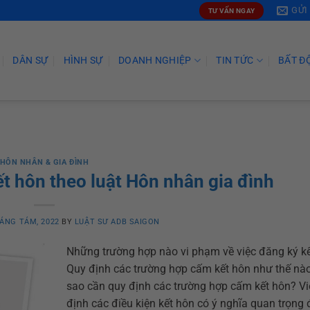
GỬI
TƯ VẤN NGAY
DÂN SỰ
HÌNH SỰ
DOANH NGHIỆP
TIN TỨC
BẤT Đ
HÔN NHÂN & GIA ĐÌNH
t hôn theo luật Hôn nhân gia đình
ÁNG TÁM, 2022
BY
LUẬT SƯ ADB SAIGON
Những trường hợp nào vi phạm về việc đăng ký k
Quy định các trường hợp cấm kết hôn như thế nà
sao cần quy định các trường hợp cấm kết hôn? Vi
định các điều kiện kết hôn có ý nghĩa quan trọng 