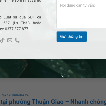
ẽ liên hệ sớm nhất và hỗ
HÁNG MỘT, 2026
BY
HUỲNH KIM CHUNG
cho Luật sư qua SĐT cá
Luật sư tư vấn sang tên sổ đỏ tại xã Phú Giáo –
 537 (Ls Thái) hoặc
chóng & Đúng quy định Luật sư ADB SAIGON hỗ t
 ty: 0377 377 877
sang tên sổ đỏ tại xã Phú Giáo với quy trình rõ rà
Gửi thông tin
đầy đủ, đảm bảo đúng quy định pháp luật, hạn chế
[…]
XEM THÊM
→
hóng & Đúng quy định
Để lại bình 
ĐỊA CHỈ PHƯỜNG XÃ
ỏ tại phường Thuận Giao – Nhanh chón