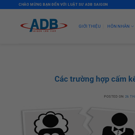
Skip
CHÀO MỪNG BẠN ĐẾN VỚI LUẬT SƯ ADB SAIGON
to
content
GIỚI THIỆU
HÔN NHÂN
Các trường hợp cấm kế
POSTED ON
26 TH